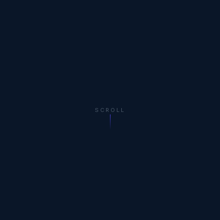
SCROLL
CAPABILITIES
产品中心